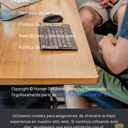
Legales
Términos del servicio
Política de privacidad
Reembolsos y devoluciones
Política de afiliados
Copyright © Human Solutions | Derechos Reservados |
Orgullosamente parte de
METRICA MANAGEMENT S.A.
Utilizamos cookies para asegurarnos de ofrecerle la mejor
experiencia en nuestro sitio web. Si continúa utilizando este
sitio, asumiremos que está satisfecho con él.