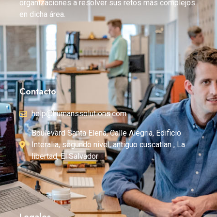
organizaciones a resolver sus retos más complejos
en dicha área.
Contacto
help@humanssolutions.com
Boulevard Santa Elena, Calle Alegria, Edificio
Interalia, segundo nivel, antiguo cuscatlan , La
libertad, El Salvador