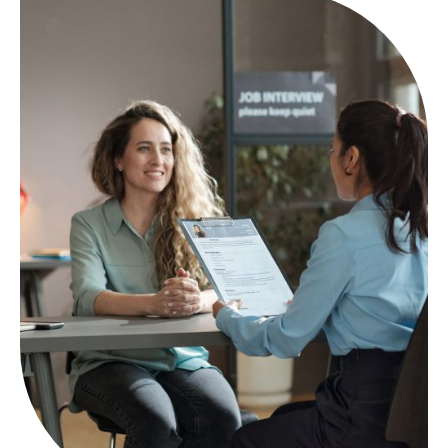
Nuestro negocio hace el bien
Con nuestra ayuda, su empresa tiene el poder de
transformar la vida de otras personas, a nivel local,
nacional y mundial. Hemos desarrollado iniciativas
con proyectos importantes para apoyar causas que
valen la pena. Cada vez que usted solicite uno de
nuestros servicios, podrá decidir qué causa
importante quiere apoyar, y nosotros donaremos un
porcentaje de su facturación.