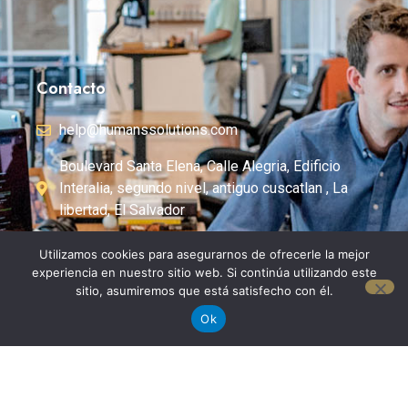
Utilizamos cookies para asegurarnos de ofrecerle la mejor
Somos consultores especializados en recursos
experiencia en nuestro sitio web. Si continúa utilizando este
humanos. Nuestro compromiso es ayudar a las
sitio, asumiremos que está satisfecho con él.
organizaciones a resolver sus retos más complejos
Ok
en dicha área.