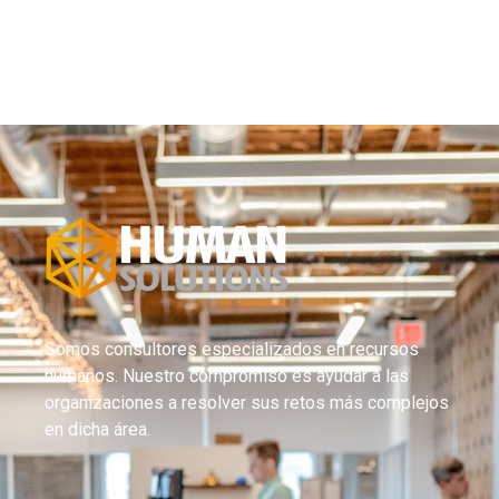
Hacemos que su empresa tenga una política de
responsabilidad social corporativa real con un
coste cero para su empresa.
Buscamos hacer la diferencia generando un valor
agregado a la sociedad y apoyando a las causas
sociales. Tenemos un enfoque centrado en el
cliente y un modelo de negocio ético en el que
compartimos un porcentaje de nuestra facturación
mensual con causas que valen la pena,
seleccionadas por nuestros clientes y nuestro
equipo.
Consulte con nosotros para obtener información
sobre nuestros programas de Impacto Social