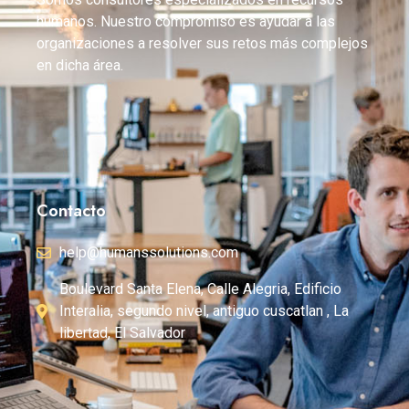
humanos. Nuestro compromiso es ayudar a las
organizaciones a resolver sus retos más complejos
en dicha área.
Contacto
help@humanssolutions.com
Boulevard Santa Elena, Calle Alegria, Edificio
Interalia, segundo nivel, antiguo cuscatlan , La
libertad, El Salvador