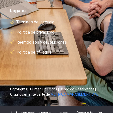
Legales
Términos del servicio
Política de privacidad
Reembolsos y devoluciones
Política de afiliados
Copyright © Human Solutions | Derechos Reservados |
Orgullosamente parte de
METRICA MANAGEMENT S.A.
Utilizamos cookies para asegurarnos de ofrecerle la mejor