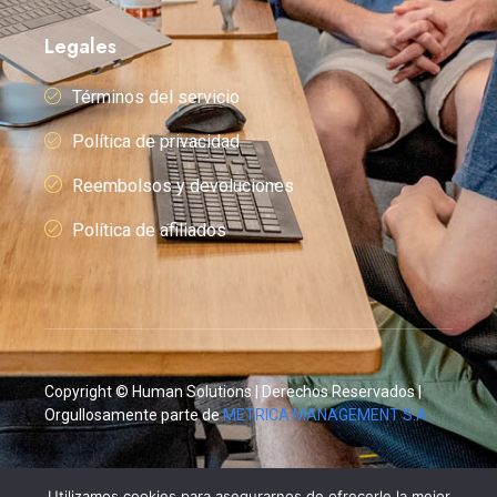
Legales
Términos del servicio
Política de privacidad
Reembolsos y devoluciones
Política de afiliados
Copyright © Human Solutions | Derechos Reservados |
Orgullosamente parte de
METRICA MANAGEMENT S.A.
Utilizamos cookies para asegurarnos de ofrecerle la mejor