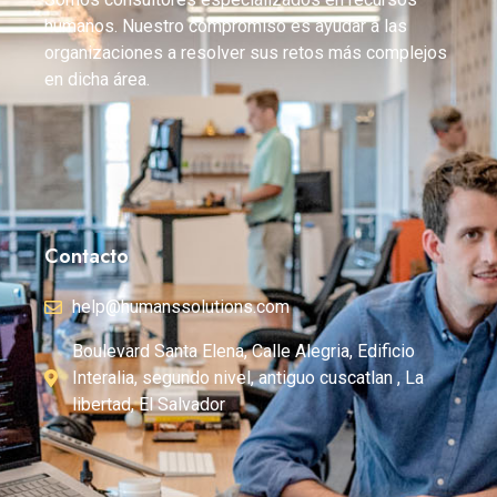
humanos. Nuestro compromiso es ayudar a las
organizaciones a resolver sus retos más complejos
en dicha área.
Contacto
help@humanssolutions.com
Boulevard Santa Elena, Calle Alegria, Edificio
Interalia, segundo nivel, antiguo cuscatlan , La
libertad, El Salvador