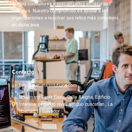
Somos consultores especializados en recursos
humanos. Nuestro compromiso es ayudar a las
organizaciones a resolver sus retos más complejos
en dicha área.
Contacto
help@humanssolutions.com
Boulevard Santa Elena, Calle Alegria, Edificio
Interalia, segundo nivel, antiguo cuscatlan , La
libertad, El Salvador