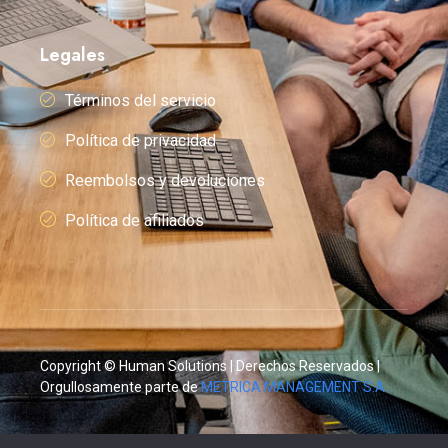
Legales
Términos del servicio
Política de privacidad
Reembolsos y devoluciones
Política de afiliados
Copyright © Human Solutions | Derechos Reservados |
Orgullosamente parte de
METRICA MANAGEMENT S.A.