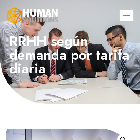
RRHH según
demanda por tarifa
diaria