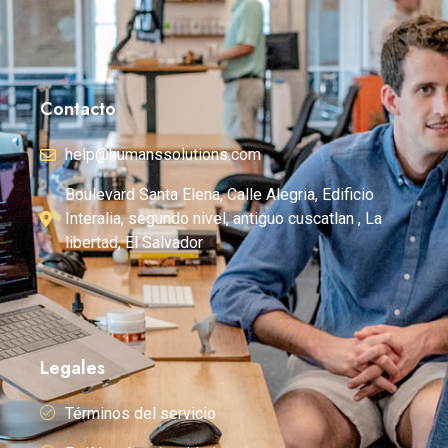
Contacto
help@humanssolutions.com
Boulevard Santa Elena, Calle Alegria, Edificio
Interalia, segundo nivel, antiguo cuscatlan , La
libertad, El Salvador
Legales
Términos del servicio