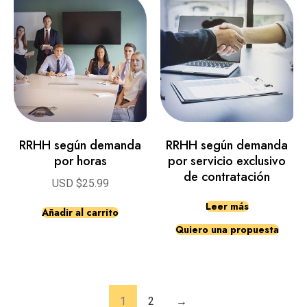
RRHH según demanda
RRHH según demanda
por horas
por servicio exclusivo
de contratación
USD $
25.99
Leer más
Añadir al carrito
Quiero una propuesta
1
2
→